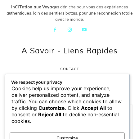
InCiTation aux Voyages
déniche pour vous des expériences
authentiques, loin des sentiers battus, pour une reconnexion totale
avec le monde.
A Savoir - Liens Rapides
CONTACT
POLITIQUE DE CONFIDENTIALITÉ
We respect your privacy
Cookies help us improve your experience,
MENTIONS LÉGALES
deliver personalized content, and analyze
traffic. You can choose which cookies to allow
by clicking
Customize
. Click
Accept All
to
consent or
Reject All
to decline non-essential
Ça vous plaît ?
cookies.
Faites ce choix et à tout jamais, vous ferez partie de toutes
nos aventures !
Customize