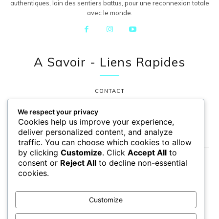
authentiques, loin des sentiers battus, pour une reconnexion totale
avec le monde.
A Savoir - Liens Rapides
CONTACT
POLITIQUE DE CONFIDENTIALITÉ
We respect your privacy
Cookies help us improve your experience,
MENTIONS LÉGALES
deliver personalized content, and analyze
traffic. You can choose which cookies to allow
by clicking
Customize
. Click
Accept All
to
consent or
Reject All
to decline non-essential
Ça vous plaît ?
cookies.
Faites ce choix et à tout jamais, vous ferez partie de toutes
nos aventures !
Customize